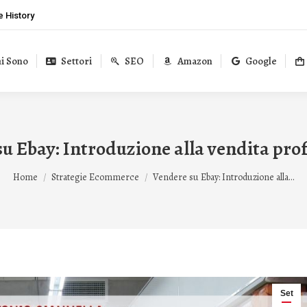
 History
i Sono
Settori
SEO
Amazon
Google
u Ebay: Introduzione alla vendita pro
Tu sei qui:
Home
Strategie Ecommerce
Vendere su Ebay: Introduzione alla…
Set