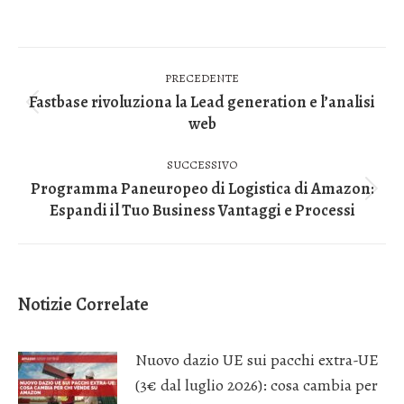
Naviga
PRECEDENTE
tra
Fastbase rivoluziona la Lead generation e l’analisi
Post
web
i
precedente:
post
SUCCESSIVO
Programma Paneuropeo di Logistica di Amazon:
Prossimo
Espandi il Tuo Business Vantaggi e Processi
post:
Notizie Correlate
Nuovo dazio UE sui pacchi extra-UE
(3€ dal luglio 2026): cosa cambia per