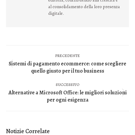
al consolidamento della loro presenza
digitale.
Naviga
PRECEDENTE
tra
Sistemi di pagamento ecommerce: come scegliere
Post
quello giusto per il tuo business
i
precedente:
post
SUCCESSIVO
Alternative a Microsoft Office: le migliori soluzioni
Prossimo
per ogni esigenza
post:
Notizie Correlate