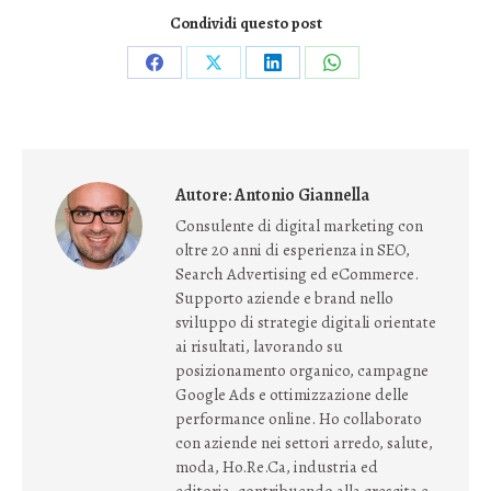
Condividi questo post
Condividi
Condividi
Condividi
Condividi
su
su
su
su
Facebook
X
LinkedIn
WhatsApp
Autore:
Antonio Giannella
Consulente di digital marketing con
oltre 20 anni di esperienza in SEO,
Search Advertising ed eCommerce.
Supporto aziende e brand nello
sviluppo di strategie digitali orientate
ai risultati, lavorando su
posizionamento organico, campagne
Google Ads e ottimizzazione delle
performance online. Ho collaborato
con aziende nei settori arredo, salute,
moda, Ho.Re.Ca, industria ed
editoria, contribuendo alla crescita e