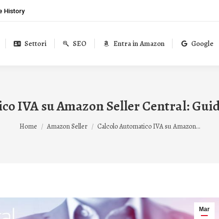
 History
Settori
SEO
Entra in Amazon
Google
ico IVA su Amazon Seller Central: Gui
Tu sei qui:
Home
Amazon Seller
Calcolo Automatico IVA su Amazon…
Mar