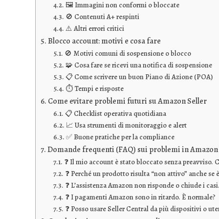
🖼️ Immagini non conformi o bloccate
🚫 Contenuti A+ respinti
⚠️ Altri errori critici
Blocco account: motivi e cosa fare
🚫 Motivi comuni di sospensione o blocco
🧩 Cosa fare se ricevi una notifica di sospensione
📋 Come scrivere un buon Piano di Azione (POA)
⏱️ Tempi e risposte
Come evitare problemi futuri su Amazon Seller
📋 Checklist operativa quotidiana
📈 Usa strumenti di monitoraggio e alert
✅ Buone pratiche per la compliance
Domande frequenti (FAQ) sui problemi in Amazon 
❓ Il mio account è stato bloccato senza preavviso. 
❓ Perché un prodotto risulta “non attivo” anche se 
❓ L’assistenza Amazon non risponde o chiude i casi
❓ I pagamenti Amazon sono in ritardo. È normale?
❓ Posso usare Seller Central da più dispositivi o ute