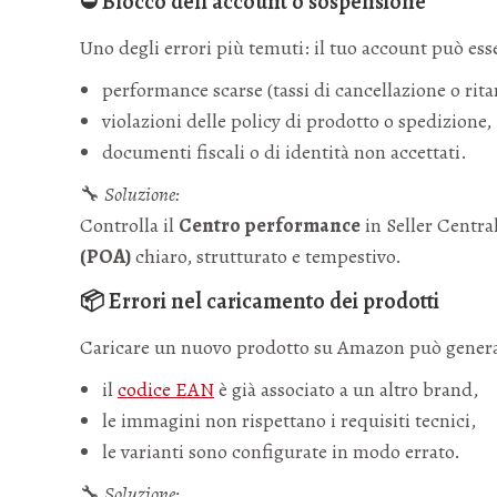
⛔ Blocco dell’account o sospensione
Uno degli errori più temuti: il tuo account può es
performance scarse (tassi di cancellazione o ritar
violazioni delle policy di prodotto o spedizione,
documenti fiscali o di identità non accettati.
🔧
Soluzione:
Controlla il
Centro performance
in Seller Centra
(POA)
chiaro, strutturato e tempestivo.
📦 Errori nel caricamento dei prodotti
Caricare un nuovo prodotto su Amazon può generar
il
codice EAN
è già associato a un altro brand,
le immagini non rispettano i requisiti tecnici,
le varianti sono configurate in modo errato.
🔧
Soluzione: