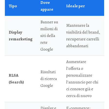
Dove
Tipo
Ideale per
appare
Banner su
Mantenere la
milioni di
Display
visibilità del brand,
siti della
remarketing
recuperare carrelli
rete
abbandonati
Google
Aumentare
l’offerta o
Risultati
RLSA
personalizzare
di ricerca
(Search)
l’annuncio per chi
Google
ci conosce già e
cerca di nuovo
Display e
E-commerce: