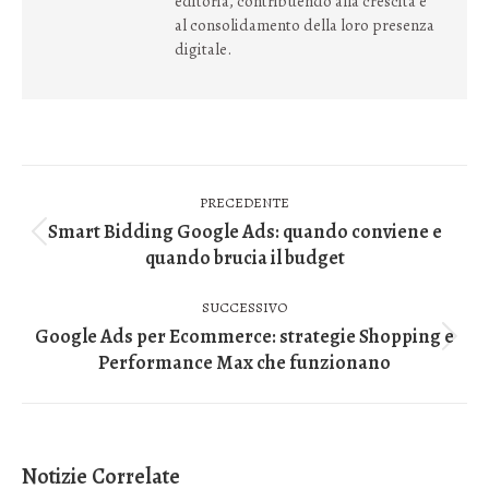
editoria, contribuendo alla crescita e
al consolidamento della loro presenza
digitale.
Naviga
PRECEDENTE
tra
Smart Bidding Google Ads: quando conviene e
Post
quando brucia il budget
i
precedente:
post
SUCCESSIVO
Google Ads per Ecommerce: strategie Shopping e
Prossimo
Performance Max che funzionano
post:
Notizie Correlate