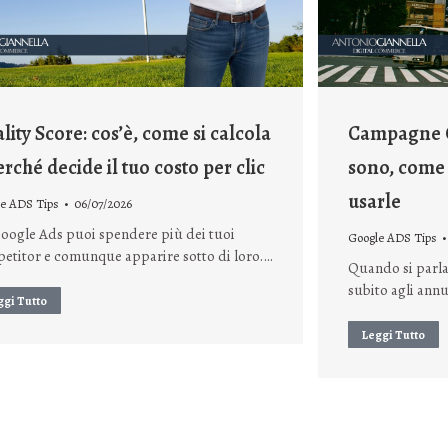
lity Score: cos’è, come si calcola
Campagne G
erché decide il tuo costo per clic
sono, come
usarle
e ADS Tips
06/07/2026
oogle Ads puoi spendere più dei tuoi
Google ADS Tips
etitor e comunque apparire sotto di loro.…
Quando si parla
subito agli annu
ggi Tutto
Leggi Tutto