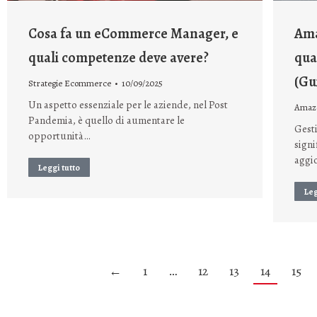
Cosa fa un eCommerce Manager, e
Ama
quali competenze deve avere?
qua
(Gu
Strategie Ecommerce
10/09/2025
Un aspetto essenziale per le aziende, nel Post
Amazo
Pandemia, è quello di aumentare le
Gest
opportunità…
signi
aggi
Leggi tutto
Leg
←
1
…
12
13
14
15