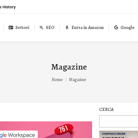
 History
Settori
SEO
Entra in Amazon
Google
Magazine
Tu sei qui:
Home
Magazine
CERCA