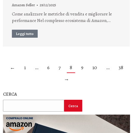
Amazon Seller
29/12/2025
Come analizzare le metriche di vendita e migliorare le
performance Nel complesso ecosistema di Amazon,…
Leggi tutto
←
1
…
6
7
8
9
10
…
38
→
CERCA
Cerca