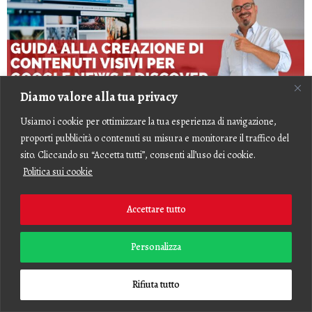
Diamo valore alla tua privacy
Usiamo i cookie per ottimizzare la tua esperienza di navigazione,
proporti pubblicità o contenuti su misura e monitorare il traffico del
sito. Cliccando su “Accetta tutti”, consenti all’uso dei cookie.
Politica sui cookie
Guida alla Creazione di Contenuti Visivi per
Accettare tutto
Google News e Discover
Personalizza
Quando si parla di SEO per Google News e Google
Discover, il contenuto testuale non…
Rifiuta tutto
Leggi Tutto