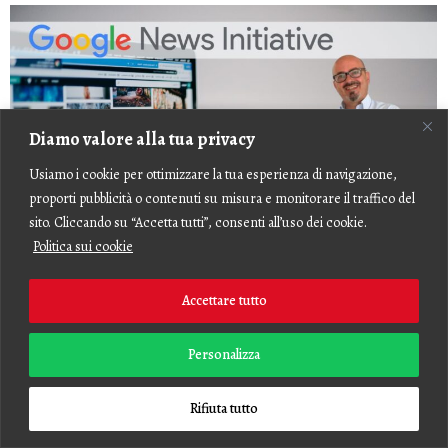
Diamo valore alla tua privacy
Usiamo i cookie per ottimizzare la tua esperienza di navigazione,
proporti pubblicità o contenuti su misura e monitorare il traffico del
sito. Cliccando su “Accetta tutti”, consenti all’uso dei cookie.
Politica sui cookie
Accettare tutto
Guida alla Creazione di Contenuti Visivi per
Personalizza
Google News e Discover
Rifiuta tutto
Quando si parla di SEO per Google News e Google